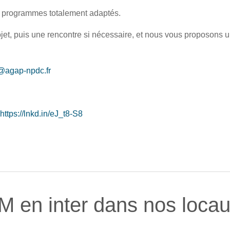
s programmes totalement adaptés.
ojet, puis une rencontre si nécessaire, et nous vous proposons
@agap-npdc.fr
https://lnkd.in/eJ_t8-S8
 en inter dans nos locaux