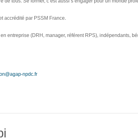
ire de tous. Se former, c’est aussi s’engager pour un monde pro
 et accrédité par PSSM France.
u en entreprise (DRH, manager, référent RPS), indépendants, b
ion@agap-npdc.fr
pi